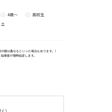
4歳〜
高校生
土
月の間は異なるといった場合もあります。）
、指導者が随時指定します。
日除く）