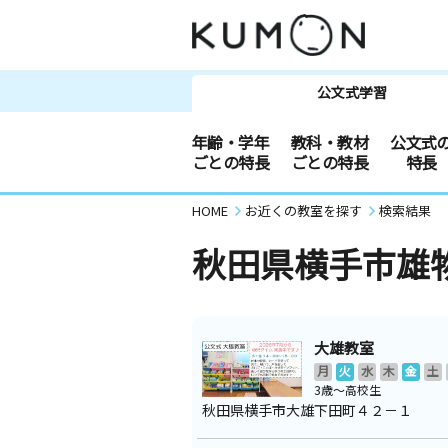
公文式学習
年齢・学年
教科・教材
公文式
ごとの特長
ごとの特長
特長
HOME
お近くの教室を探す
検索結果
秋田県横手市雄
大雄教室
月
火
水
木
金
土
3歳～高校生
秋田県横手市大雄下田町４２－１