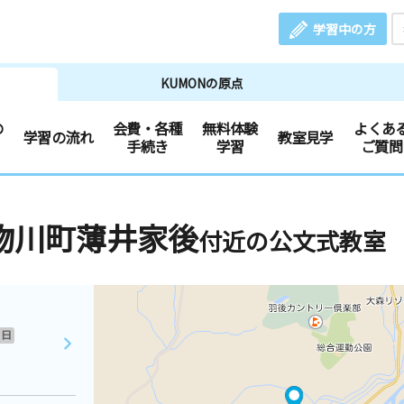
学習中の方
KUMONの原点
の
会費・各種
無料体験
よくあ
学習の流れ
教室見学
手続き
学習
ご質問
物川町薄井家後
付近の公文式教室
日