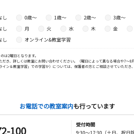
なし
0歳〜
1歳〜
2歳〜
3歳〜
なし
月
火
水
木
金
なし
オンライン&教室学習
のは2曜日となります。
ただき、詳しくは教室にお問い合わせください。（曜日によって異なる場合や7～8
ライン＆教室学習」での学習か）については、保護者の方とご相談させていただき
お電話での教室案内
も行っています
受付時間
72-100
9:30～17:30（土日、祝