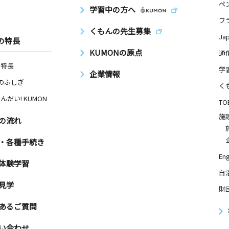
ペ
学習中の方へ
フ
くもんの先生募集
Ja
の特長
KUMONの原点
通
の特長
学
企業情報
Nのふしぎ
く
んだい! KUMON
TO
施
の流れ
・各種手続き
Eng
体験学習
自
見学
財
あるご質問
い合わせ