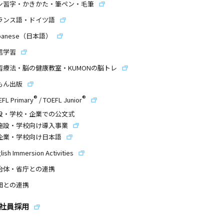
ン習字・かきかた・筆ペン・毛筆
ランス語・ドイツ語
panese（日本語）
信学習
習療法・脳の健康教室・KUMONの脳トレ
もん出版
®
®
EFL Primary
/
TOEFL Junior
設・学校・企業での公文式
施設・学校向け導入事業
企業・学校向け日本語
lish Immersion Activities
治体・省庁との連携
団との連携
社員採用