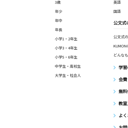
3歳
英語
年少
国語
年中
公文式
年長
公文式
小学1・2年生
KUMO
小学3・4年生
どんなも
小学5・6年生
中学生・高校生
学習
大学生・社会人
会費
無料
教室
よく
お問