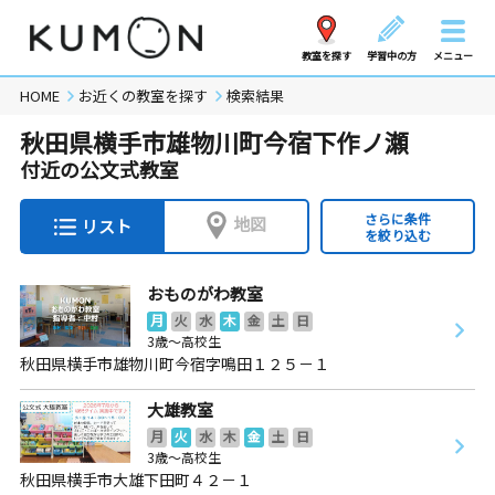
教室を探す
学習中の方
メニュー
HOME
お近くの教室を探す
検索結果
秋田県横手市雄物川町今宿下作ノ瀬
付近の公文式教室
さらに条件
地図
リスト
を絞り込む
おものがわ教室
月
火
水
木
金
土
日
3歳～高校生
秋田県横手市雄物川町今宿字鳴田１２５－１
大雄教室
月
火
水
木
金
土
日
3歳～高校生
秋田県横手市大雄下田町４２－１