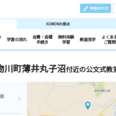
学習中の方
KUMONの原点
の
会費・各種
無料体験
よくあ
学習の流れ
教室見学
手続き
学習
ご質問
物川町薄井丸子沼
付近の公文式教
日