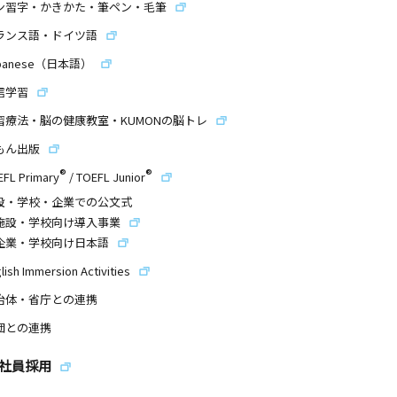
ン習字・かきかた・筆ペン・毛筆
ランス語・ドイツ語
panese（日本語）
信学習
習療法・脳の健康教室・KUMONの脳トレ
もん出版
®
®
EFL Primary
/
TOEFL Junior
設・学校・企業での公文式
施設・学校向け導入事業
企業・学校向け日本語
lish Immersion Activities
治体・省庁との連携
団との連携
社員採用