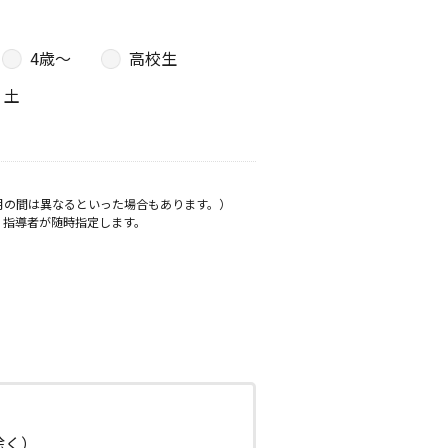
4歳〜
高校生
土
月の間は異なるといった場合もあります。）
、指導者が随時指定します。
日除く）