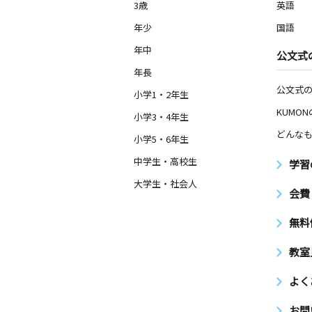
3歳
英語
年少
国語
年中
公文式
年長
公文式
小学1・2年生
KUMO
小学3・4年生
どんなも
小学5・6年生
中学生・高校生
学習
大学生・社会人
会費
無料
教室
よく
お問