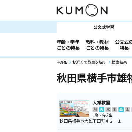
公文式学習
年齢・学年
教科・教材
公文式
ごとの特長
ごとの特長
特長
HOME
お近くの教室を探す
検索結果
秋田県横手市雄
大雄教室
月
火
水
木
金
土
3歳～高校生
秋田県横手市大雄下田町４２－１