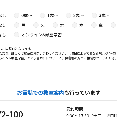
なし
0歳〜
1歳〜
2歳〜
3歳〜
なし
月
火
水
木
金
なし
オンライン&教室学習
のは2曜日となります。
ただき、詳しくは教室にお問い合わせください。（曜日によって異なる場合や7～8
ライン＆教室学習」での学習か）については、保護者の方とご相談させていただき
お電話での教室案内
も行っています
受付時間
72-100
9:30～17:30（土日、祝