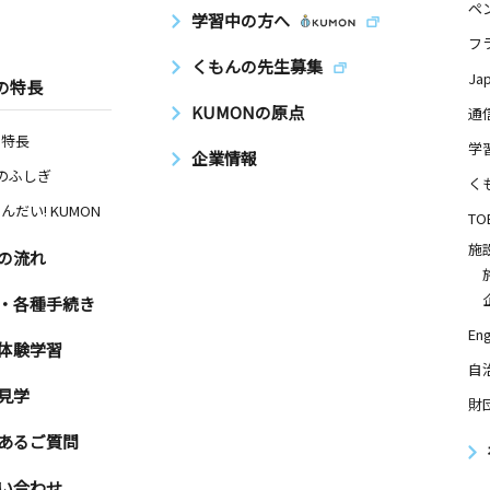
ペ
学習中の方へ
フ
くもんの先生募集
Ja
の特長
KUMONの原点
通
の特長
学
企業情報
Nのふしぎ
く
んだい! KUMON
TO
施
の流れ
・各種手続き
Eng
体験学習
自
見学
財
あるご質問
い合わせ