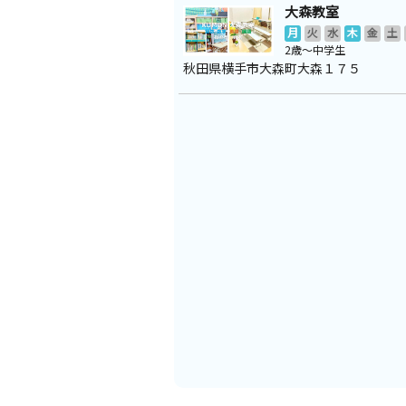
大森教室
月
火
水
木
金
土
2歳～中学生
秋田県横手市大森町大森１７５