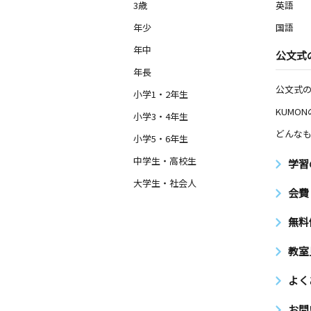
3歳
英語
年少
国語
年中
公文式
年長
公文式
小学1・2年生
KUMO
小学3・4年生
どんなも
小学5・6年生
中学生・高校生
学習
大学生・社会人
会費
無料
教室
よく
お問