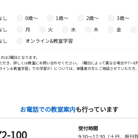
なし
0歳〜
1歳〜
2歳〜
3歳〜
なし
月
火
水
木
金
なし
オンライン&教室学習
のは2曜日となります。
ただき、詳しくは教室にお問い合わせください。（曜日によって異なる場合や7～8
ライン＆教室学習」での学習か）については、保護者の方とご相談させていただき
お電話での教室案内
も行っています
受付時間
72-100
9:30～17:30（土日、祝