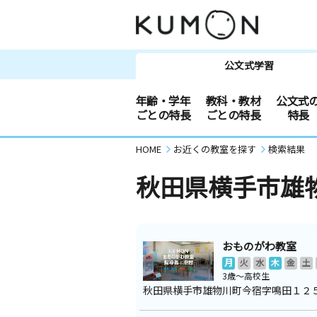
公文式学習
年齢・学年
教科・教材
公文式
ごとの特長
ごとの特長
特長
HOME
お近くの教室を探す
検索結果
秋田県横手市雄
おものがわ教室
月
火
水
木
金
土
3歳～高校生
秋田県横手市雄物川町今宿字鳴田１２