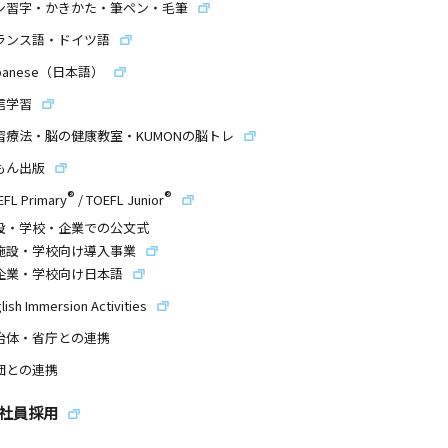
ン習字・かきかた・筆ペン・毛筆
ランス語・ドイツ語
panese（日本語）
信学習
習療法・脳の健康教室・KUMONの脳トレ
もん出版
®
®
EFL Primary
/
TOEFL Junior
設・学校・企業での公文式
施設・学校向け導入事業
企業・学校向け日本語
lish Immersion Activities
治体・省庁との連携
団との連携
社員採用