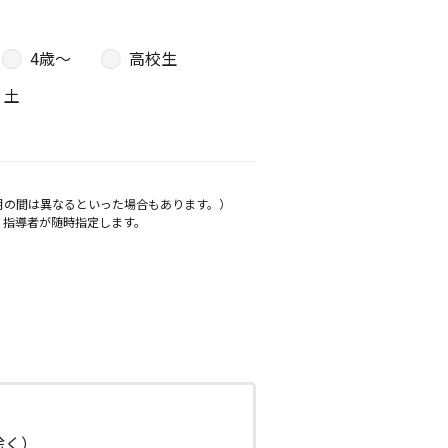
4歳〜
高校生
土
月の間は異なるといった場合もあります。）
、指導者が随時指定します。
日除く）