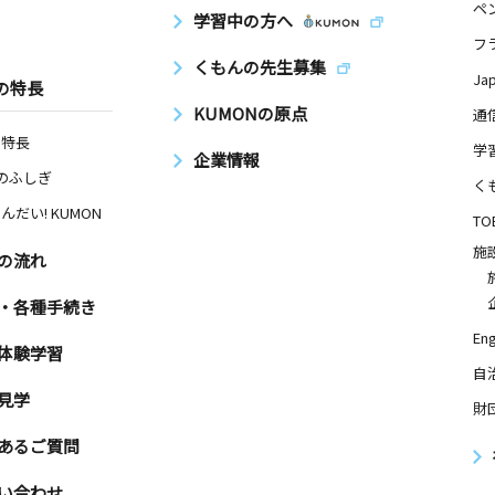
ペ
学習中の方へ
フ
くもんの先生募集
Ja
の特長
KUMONの原点
通
の特長
学
企業情報
Nのふしぎ
く
んだい! KUMON
TO
施
の流れ
・各種手続き
Eng
体験学習
自
見学
財
あるご質問
い合わせ