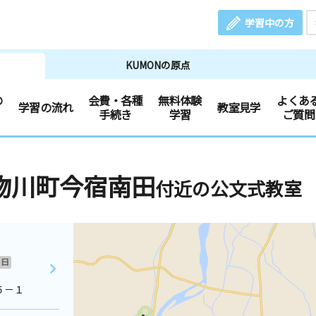
学習中の方
KUMONの原点
の
会費・各種
無料体験
よくあ
学習の流れ
教室見学
手続き
学習
ご質問
物川町今宿南田
付近の公文式教室
日
５－１