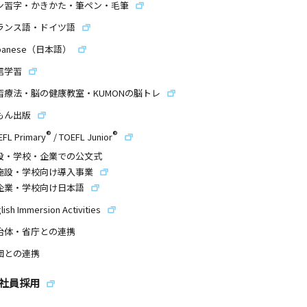
ン習字・かきかた・筆ペン・毛筆
ランス語・ドイツ語
panese（日本語）
信学習
習療法・脳の健康教室・KUMONの脳トレ
もん出版
®
®
EFL Primary
/
TOEFL Junior
設・学校・企業での公文式
施設・学校向け導入事業
企業・学校向け日本語
lish Immersion Activities
治体・省庁との連携
団との連携
社員採用