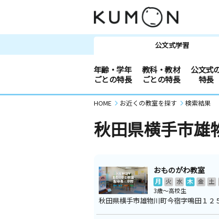
公文式学習
年齢・学年
教科・教材
公文式
ごとの特長
ごとの特長
特長
HOME
お近くの教室を探す
検索結果
秋田県横手市雄
おものがわ教室
月
火
水
木
金
土
3歳～高校生
秋田県横手市雄物川町今宿字鳴田１２