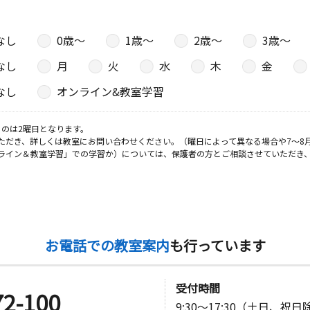
なし
0歳〜
1歳〜
2歳〜
3歳〜
なし
月
火
水
木
金
なし
オンライン&教室学習
のは2曜日となります。
ただき、詳しくは教室にお問い合わせください。（曜日によって異なる場合や7～8
ライン＆教室学習」での学習か）については、保護者の方とご相談させていただき
お電話での教室案内
も行っています
受付時間
72-100
9:30～17:30（土日、祝