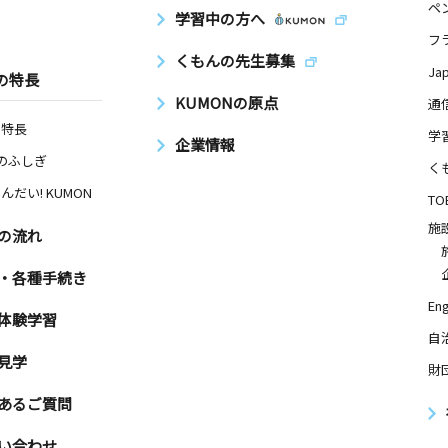
ペ
学習中の方へ
フ
くもんの先生募集
Ja
の特長
KUMONの原点
通
の特長
学
企業情報
Nのふしぎ
く
んだい! KUMON
TO
施
の流れ
・各種手続き
Eng
体験学習
自
見学
財
あるご質問
い合わせ