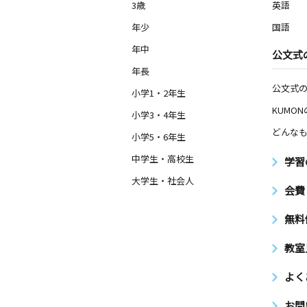
3歳
英語
年少
国語
年中
公文式
年長
公文式
小学1・2年生
KUMO
小学3・4年生
どんなも
小学5・6年生
中学生・高校生
学習
大学生・社会人
会費
無料
教室
よく
お問