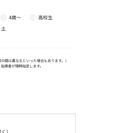
4歳〜
高校生
土
月の間は異なるといった場合もあります。）
、指導者が随時指定します。
日除く）