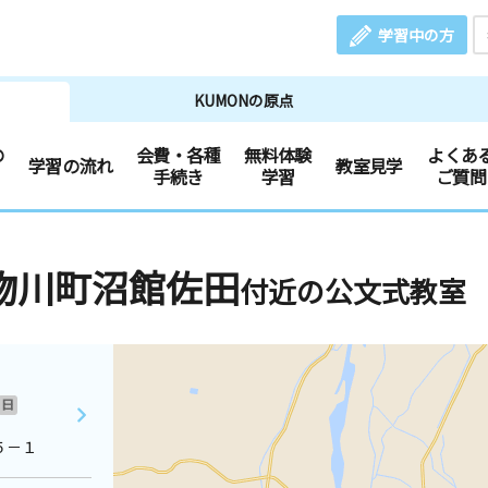
学習中の方
KUMONの原点
の
会費・各種
無料体験
よくあ
学習の流れ
教室見学
手続き
学習
ご質問
物川町沼館佐田
付近の公文式教室
日
５－１