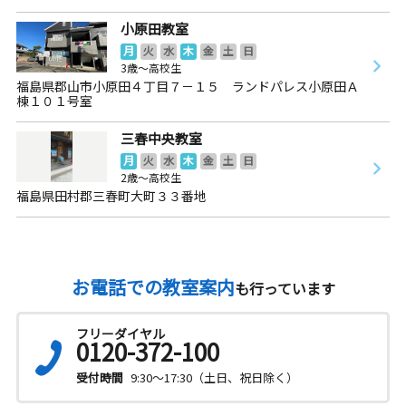
小原田教室
月
火
水
木
金
土
日
3歳～高校生
福島県郡山市小原田４丁目７－１５ ランドパレス小原田Ａ
棟１０１号室
三春中央教室
月
火
水
木
金
土
日
2歳～高校生
福島県田村郡三春町大町３３番地
お電話での教室案内
も行っています
フリーダイヤル
0120-372-100
受付時間
9:30～17:30（土日、祝日除く）