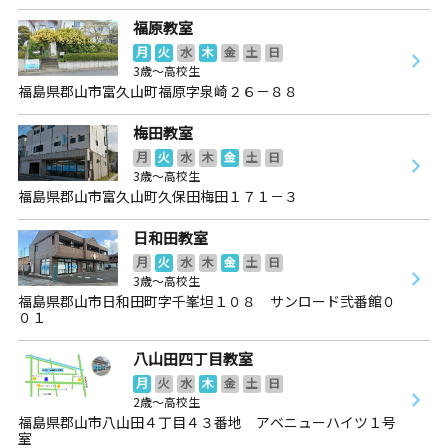
福原教室
月
火
水
木
金
土
日
3歳～高校生
福島県郡山市富久山町福原字泉崎２６－８８
梅田教室
月
火
水
木
金
土
日
3歳～高校生
福島県郡山市富久山町久保田梅田１７１－３
日和田教室
月
火
水
木
金
土
日
3歳～高校生
福島県郡山市日和田町字千峯坦１０８ サンロード弐番館０
０１
八山田四丁目教室
月
火
水
木
金
土
日
2歳～高校生
福島県郡山市八山田４丁目４３番地 アベニューハイツ１号
室