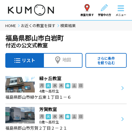
教室を探す
学習中の方
メニュー
HOME
お近くの教室を探す
検索結果
福島県郡山市白岩町
付近の公文式教室
さらに条件
地図
リスト
を絞り込む
緑ヶ丘教室
月
火
水
木
金
土
日
4歳～高校生
福島県郡山市緑ケ丘東１丁目１－６
芳賀教室
月
火
水
木
金
土
日
0歳～高校生
福島県郡山市芳賀２丁目２－２１