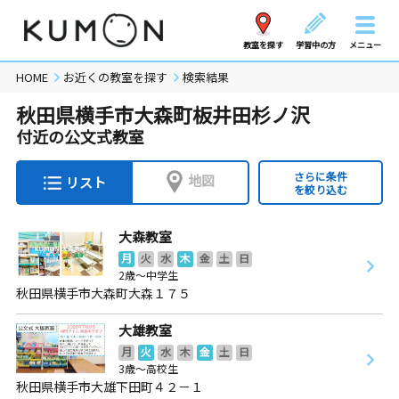
教室を探す
学習中の方
メニュー
HOME
お近くの教室を探す
検索結果
秋田県横手市大森町板井田杉ノ沢
付近の公文式教室
さらに条件
地図
リスト
を絞り込む
大森教室
月
火
水
木
金
土
日
2歳～中学生
秋田県横手市大森町大森１７５
大雄教室
月
火
水
木
金
土
日
3歳～高校生
秋田県横手市大雄下田町４２－１