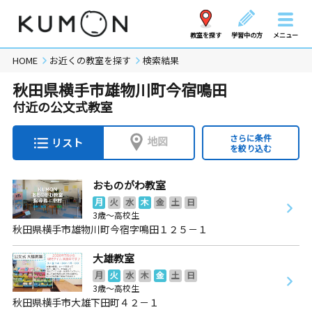
教室を探す
学習中の方
メニュー
HOME
お近くの教室を探す
検索結果
秋田県横手市雄物川町今宿鳴田
付近の公文式教室
さらに条件
地図
リスト
を絞り込む
おものがわ教室
月
火
水
木
金
土
日
3歳～高校生
秋田県横手市雄物川町今宿字鳴田１２５－１
大雄教室
月
火
水
木
金
土
日
3歳～高校生
秋田県横手市大雄下田町４２－１