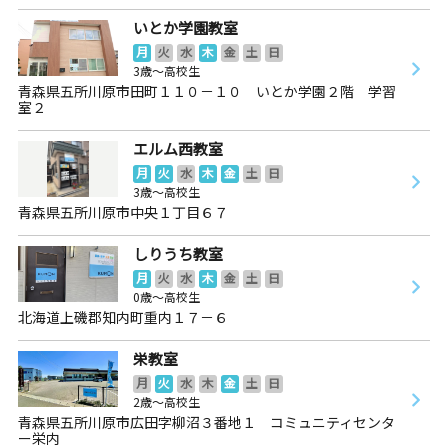
いとか学園教室
月
火
水
木
金
土
日
3歳～高校生
青森県五所川原市田町１１０－１０ いとか学園２階 学習
室２
エルム西教室
月
火
水
木
金
土
日
3歳～高校生
青森県五所川原市中央１丁目６７
しりうち教室
月
火
水
木
金
土
日
0歳～高校生
北海道上磯郡知内町重内１７－６
栄教室
月
火
水
木
金
土
日
2歳～高校生
青森県五所川原市広田字柳沼３番地１ コミュニティセンタ
ー栄内