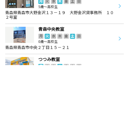
月
火
水
木
金
土
日
5歳～高校生
青森県青森市大野金沢１３－１９ 大野金沢貸事務所 １０
２号室
青森中央教室
月
火
水
木
金
土
日
0歳～高校生
青森県青森市中央２丁目１５－２１
つつみ教室
月
火
水
木
金
土
日
2歳～高校生
青森県青森市堤町１丁目１２‐２
西大野教室
月
火
水
木
金
土
日
2歳～高校生
青森県青森市西大野４丁目１９－１１ 西大野会館１階
平和公園前教室
月
火
水
木
金
土
日