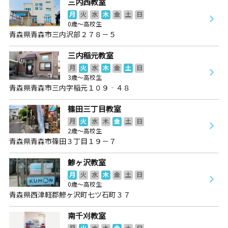
三内西教室
月
火
水
木
金
土
日
0歳～高校生
青森県青森市三内沢部２７８－５
三内稲元教室
月
火
水
木
金
土
日
3歳～高校生
青森県青森市三内字稲元１０９‐４８
篠田三丁目教室
月
火
水
木
金
土
日
2歳～高校生
青森県青森市篠田３丁目１９－７
鯵ヶ沢教室
月
火
水
木
金
土
日
0歳～高校生
青森県西津軽郡鰺ヶ沢町七ツ石町３７
南千刈教室
月
火
水
木
金
土
日