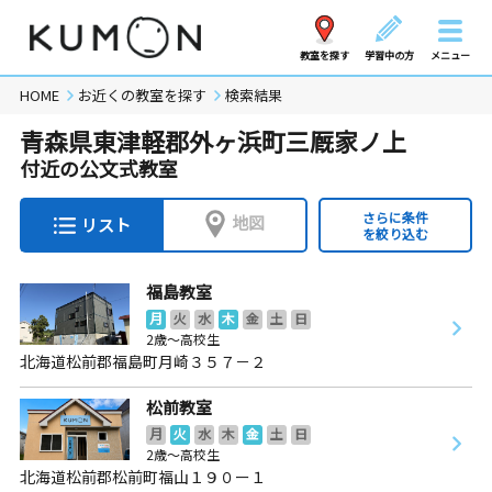
教室を探す
学習中の方
メニュー
HOME
お近くの教室を探す
検索結果
青森県東津軽郡外ヶ浜町三厩家ノ上
付近の公文式教室
さらに条件
地図
リスト
を絞り込む
福島教室
月
火
水
木
金
土
日
2歳～高校生
北海道松前郡福島町月崎３５７－２
松前教室
月
火
水
木
金
土
日
2歳～高校生
北海道松前郡松前町福山１９０ー１