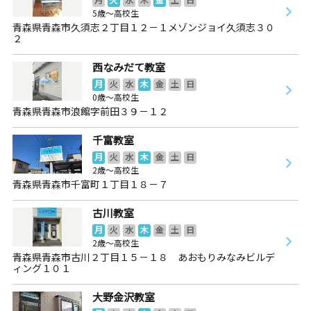
5歳～高校生
青森県青森市久須志２丁目１２－１メゾンジョイ久須志３０
２
西なみだて教室
月
火
水
木
金
土
日
0歳～高校生
青森県青森市浪館字前田３９－１２
千富教室
月
火
水
木
金
土
日
2歳～高校生
青森県青森市千富町１丁目１８－７
古川教室
月
火
水
木
金
土
日
2歳～高校生
青森県青森市古川２丁目１５－１８ あおもりみなみビルデ
ィング１０１
大野金沢教室