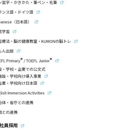
ン習字・かきかた・筆ペン・毛筆
ランス語・ドイツ語
panese（日本語）
信学習
習療法・脳の健康教室・KUMONの脳トレ
もん出版
®
®
EFL Primary
/
TOEFL Junior
設・学校・企業での公文式
施設・学校向け導入事業
企業・学校向け日本語
lish Immersion Activities
治体・省庁との連携
団との連携
社員採用