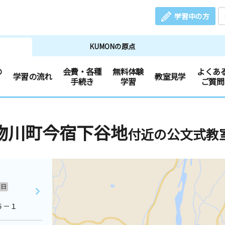
学習中の方
KUMONの原点
の
会費・各種
無料体験
よくあ
学習の流れ
教室見学
手続き
学習
ご質問
物川町今宿下谷地
付近の公文式教
日
５－１