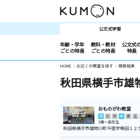
公文式学習
年齢・学年
教科・教材
公文式
ごとの特長
ごとの特長
特長
HOME
お近くの教室を探す
検索結果
秋田県横手市雄
おものがわ教室
月
火
水
木
金
土
3歳～高校生
秋田県横手市雄物川町今宿字鳴田１２