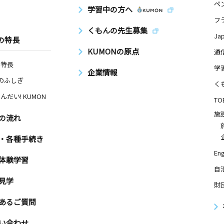
ペ
学習中の方へ
フ
くもんの先生募集
Ja
の特長
KUMONの原点
通
の特長
学
企業情報
Nのふしぎ
く
んだい! KUMON
TO
施
の流れ
・各種手続き
Eng
体験学習
自
見学
財
あるご質問
い合わせ