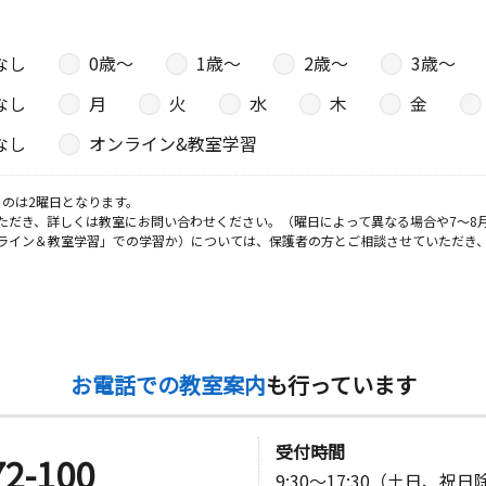
なし
0歳〜
1歳〜
2歳〜
3歳〜
なし
月
火
水
木
金
なし
オンライン&教室学習
のは2曜日となります。
ただき、詳しくは教室にお問い合わせください。（曜日によって異なる場合や7～8
ライン＆教室学習」での学習か）については、保護者の方とご相談させていただき
お電話での教室案内
も行っています
受付時間
72-100
9:30～17:30（土日、祝