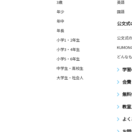
3歳
英語
年少
国語
年中
公文式
年長
公文式
小学1・2年生
KUMO
小学3・4年生
どんなも
小学5・6年生
中学生・高校生
学習
大学生・社会人
会費
無料
教室
よく
お問