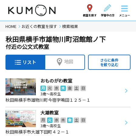
教室を探す
学習中の方
メニュー
HOME
お近くの教室を探す
検索結果
秋田県横手市雄物川町沼館館ノ下
付近の公文式教室
さらに条件
地図
リスト
を絞り込む
おものがわ教室
月
火
水
木
金
土
日
3歳～高校生
秋田県横手市雄物川町今宿字鳴田１２５－１
大雄教室
月
火
水
木
金
土
日
3歳～高校生
秋田県横手市大雄下田町４２－１