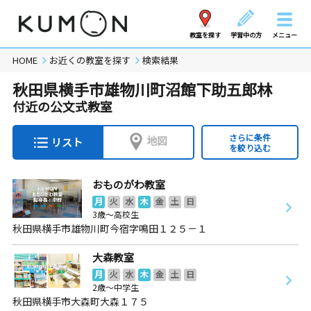
教室を探す
学習中の方
メニュー
HOME
お近くの教室を探す
検索結果
秋田県横手市雄物川町沼館下助五郎林
付近の公文式教室
さらに条件
地図
リスト
を絞り込む
おものがわ教室
月
火
水
木
金
土
日
3歳～高校生
秋田県横手市雄物川町今宿字鳴田１２５－１
大森教室
月
火
水
木
金
土
日
2歳～中学生
秋田県横手市大森町大森１７５