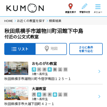
教室を探す
学習中の方
メニュー
HOME
お近くの教室を探す
検索結果
秋田県横手市雄物川町沼館下中島
付近の公文式教室
さらに条件
地図
リスト
を絞り込む
おものがわ教室
月
火
水
木
金
土
日
3歳～高校生
秋田県横手市雄物川町今宿字鳴田１２５－１
大雄教室
月
火
水
木
金
土
日
3歳～高校生
秋田県横手市大雄下田町４２－１