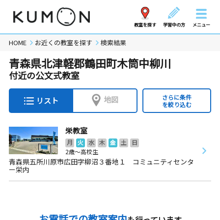
教室を探す
学習中の方
メニュー
HOME
お近くの教室を探す
検索結果
青森県北津軽郡鶴田町木筒中柳川
付近の公文式教室
さらに条件
地図
リスト
を絞り込む
栄教室
月
火
水
木
金
土
日
2歳～高校生
青森県五所川原市広田字柳沼３番地１ コミュニティセンタ
ー栄内
お電話での教室案内
も行っています