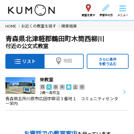
教室を探す
学習中の方
メニュー
HOME
お近くの教室を探す
検索結果
青森県北津軽郡鶴田町木筒西柳川
付近の公文式教室
さらに条件
地図
リスト
を絞り込む
栄教室
月
火
水
木
金
土
日
2歳～高校生
青森県五所川原市広田字柳沼３番地１ コミュニティセンタ
ー栄内
お電話での教室案内
も行っています