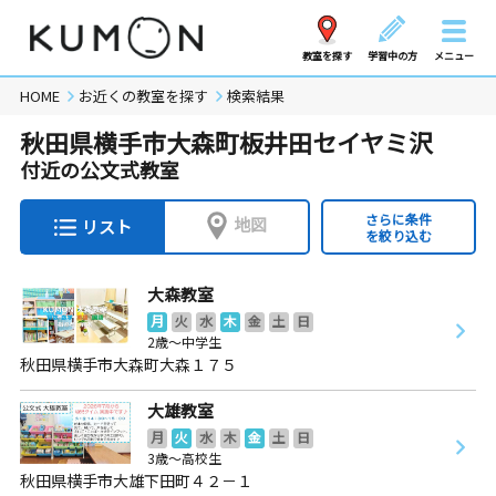
教室を探す
学習中の方
メニュー
HOME
お近くの教室を探す
検索結果
秋田県横手市大森町板井田セイヤミ沢
付近の公文式教室
さらに条件
地図
リスト
を絞り込む
大森教室
月
火
水
木
金
土
日
2歳～中学生
秋田県横手市大森町大森１７５
大雄教室
月
火
水
木
金
土
日
3歳～高校生
秋田県横手市大雄下田町４２－１