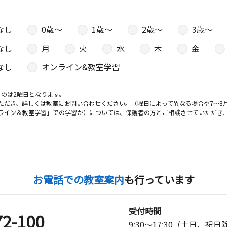
なし
0歳〜
1歳〜
2歳〜
3歳〜
なし
月
火
水
木
金
なし
オンライン&教室学習
のは2曜日となります。
ただき、詳しくは教室にお問い合わせください。（曜日によって異なる場合や7～8
ライン＆教室学習」での学習か）については、保護者の方とご相談させていただき
お電話での教室案内
も行っています
受付時間
72-100
9:30～17:30（土日、祝