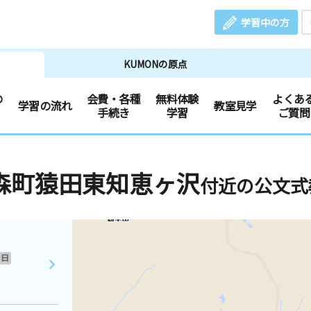
学習中の方
KUMONの原点
の
会費・各種
無料体験
よくあ
学習の流れ
教室見学
手続き
学習
ご質問
森町猿田東知恵ヶ沢
付近の公文式
日