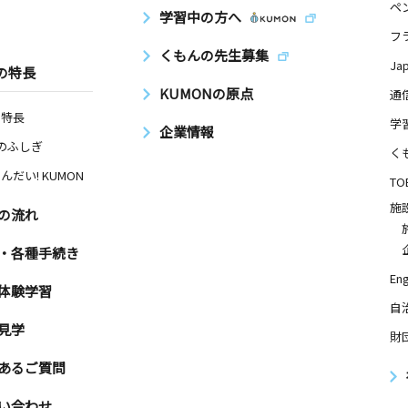
ペ
学習中の方へ
フ
くもんの先生募集
Ja
の特長
KUMONの原点
通
の特長
学
企業情報
Nのふしぎ
く
んだい! KUMON
TO
施
の流れ
・各種手続き
Eng
体験学習
自
見学
財
あるご質問
い合わせ