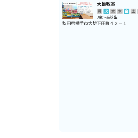
大雄教室
月
火
水
木
金
土
3歳～高校生
秋田県横手市大雄下田町４２－１