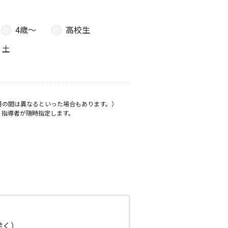
4歳〜
高校生
土
月の間は異なるといった場合もあります。）
、指導者が随時指定します。
日除く）