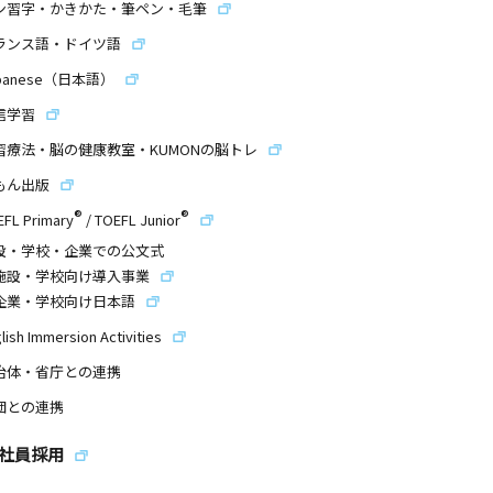
ン習字・かきかた・筆ペン・毛筆
ランス語・ドイツ語
panese（日本語）
信学習
習療法・脳の健康教室・KUMONの脳トレ
もん出版
®
®
EFL Primary
/
TOEFL Junior
設・学校・企業での公文式
施設・学校向け導入事業
企業・学校向け日本語
lish Immersion Activities
治体・省庁との連携
団との連携
社員採用