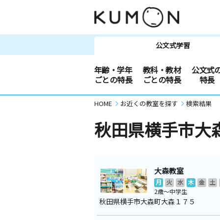
公文式学習
年齢・学年
教科・教材
公文式
ごとの特長
ごとの特長
特長
HOME
お近くの教室を探す
検索結果
秋田県横手市大
大森教室
月
火
水
木
金
土
2歳～中学生
秋田県横手市大森町大森１７５