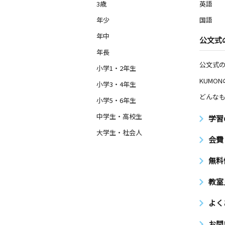
3歳
英語
年少
国語
年中
公文式
年長
公文式
小学1・2年生
KUMO
小学3・4年生
どんなも
小学5・6年生
中学生・高校生
学習
大学生・社会人
会費
無料
教室
よく
お問