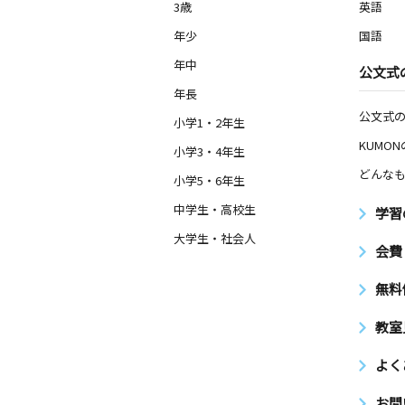
3歳
英語
年少
国語
年中
公文式
年長
公文式
小学1・2年生
KUMO
小学3・4年生
どんなも
小学5・6年生
中学生・高校生
学習
大学生・社会人
会費
無料
教室
よく
お問