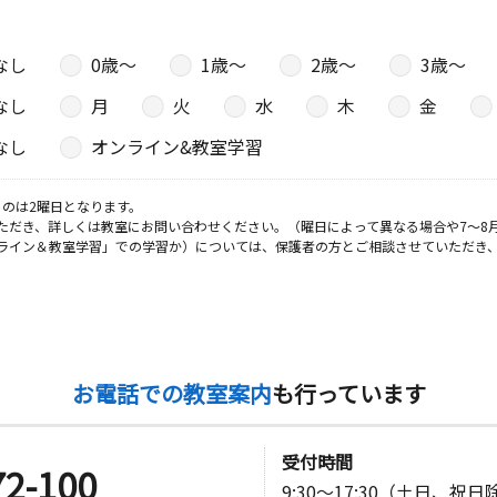
なし
0歳〜
1歳〜
2歳〜
3歳〜
なし
月
火
水
木
金
なし
オンライン&教室学習
のは2曜日となります。
ただき、詳しくは教室にお問い合わせください。（曜日によって異なる場合や7～8
ライン＆教室学習」での学習か）については、保護者の方とご相談させていただき
お電話での教室案内
も行っています
受付時間
72-100
9:30～17:30（土日、祝