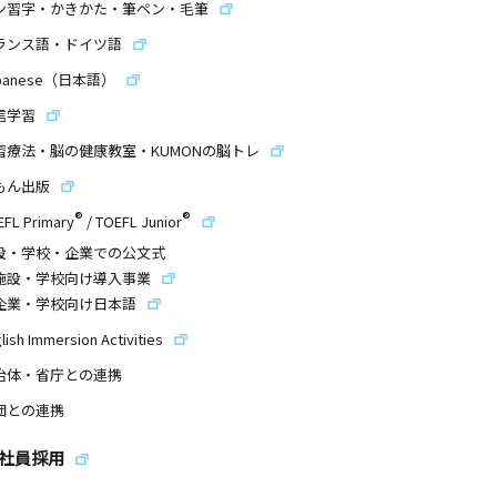
ン習字・かきかた・筆ペン・毛筆
ランス語・ドイツ語
panese（日本語）
信学習
習療法・脳の健康教室・KUMONの脳トレ
もん出版
®
®
EFL Primary
/
TOEFL Junior
設・学校・企業での公文式
施設・学校向け導入事業
企業・学校向け日本語
lish Immersion Activities
治体・省庁との連携
団との連携
社員採用