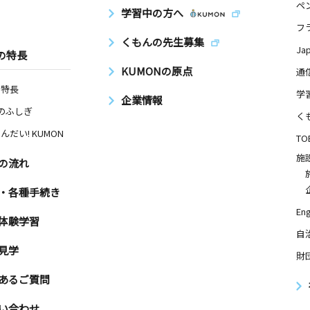
ペ
学習中の方へ
フ
くもんの先生募集
Ja
の特長
KUMONの原点
通
の特長
学
企業情報
Nのふしぎ
く
んだい! KUMON
TO
施
の流れ
・各種手続き
Eng
体験学習
自
見学
財
あるご質問
い合わせ