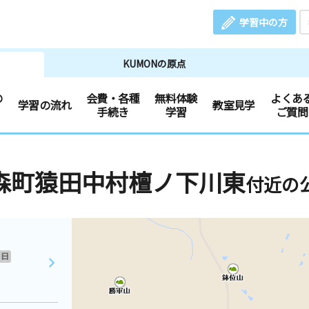
学習中の方
KUMONの原点
の
会費・各種
無料体験
よくあ
学習の流れ
教室見学
手続き
学習
ご質問
森町猿田中村檀ノ下川東
付近の
日