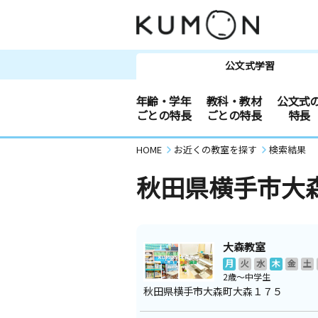
公文式学習
年齢・学年
教科・教材
公文式
ごとの特長
ごとの特長
特長
HOME
お近くの教室を探す
検索結果
秋田県横手市大
大森教室
月
火
水
木
金
土
2歳～中学生
秋田県横手市大森町大森１７５