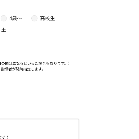
4歳〜
高校生
土
月の間は異なるといった場合もあります。）
、指導者が随時指定します。
日除く）