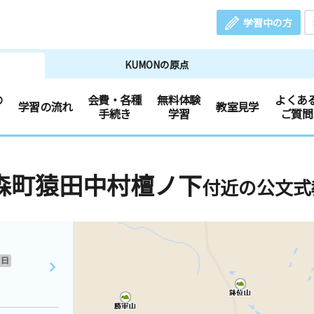
学習中の方
KUMONの原点
の
会費・各種
無料体験
よくあ
学習の流れ
教室見学
手続き
学習
ご質問
森町猿田中村檀ノ下
付近の公文式
日