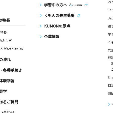
ペ
学習中の方へ
フ
くもんの先生募集
Ja
の特長
KUMONの原点
通
の特長
学
企業情報
Nのふしぎ
く
んだい! KUMON
TO
施
の流れ
・各種手続き
Eng
体験学習
自
見学
財
あるご質問
い合わせ