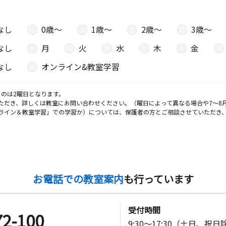
なし
0歳〜
1歳〜
2歳〜
3歳〜
なし
月
火
水
木
金
なし
オンライン&教室学習
のは2曜日となります。
ただき、詳しくは教室にお問い合わせください。（曜日によって異なる場合や7～8
ライン＆教室学習」での学習か）については、保護者の方とご相談させていただき
お電話での教室案内
も行っています
受付時間
72-100
9:30～17:30（土日、祝