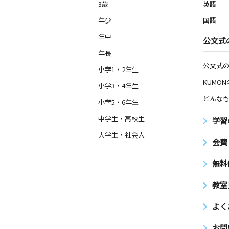
3歳
英語
年少
国語
年中
公文式
年長
公文式
小学1・2年生
KUMO
小学3・4年生
どんなも
小学5・6年生
中学生・高校生
学習
大学生・社会人
会費
無料
教室
よく
お問