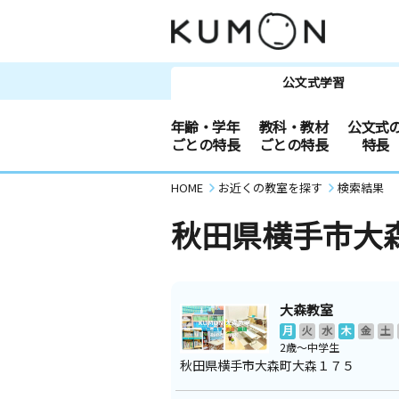
公文式学習
年齢・学年
教科・教材
公文式
ごとの特長
ごとの特長
特長
HOME
お近くの教室を探す
検索結果
秋田県横手市大
大森教室
月
火
水
木
金
土
2歳～中学生
秋田県横手市大森町大森１７５