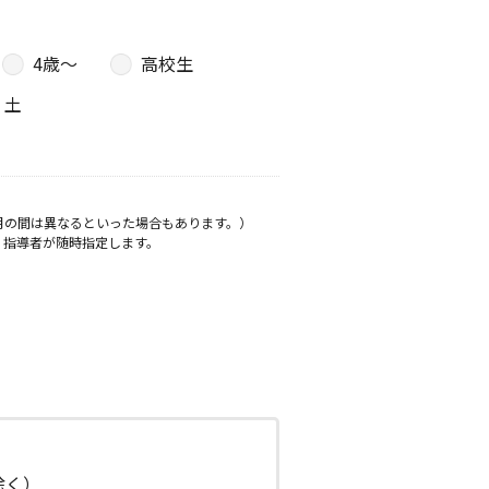
4歳〜
高校生
土
月の間は異なるといった場合もあります。）
、指導者が随時指定します。
日除く）