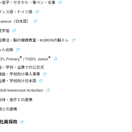
ン習字・かきかた・筆ペン・毛筆
ランス語・ドイツ語
panese（日本語）
信学習
習療法・脳の健康教室・KUMONの脳トレ
もん出版
®
®
EFL Primary
/
TOEFL Junior
設・学校・企業での公文式
施設・学校向け導入事業
企業・学校向け日本語
lish Immersion Activities
治体・省庁との連携
団との連携
社員採用