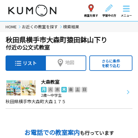
教室を探す
学習中の方
メニュー
HOME
お近くの教室を探す
検索結果
秋田県横手市大森町猿田鉢山下り
付近の公文式教室
さらに条件
地図
リスト
を絞り込む
大森教室
月
火
水
木
金
土
日
2歳～中学生
秋田県横手市大森町大森１７５
お電話での教室案内
も行っています