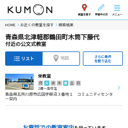
教室を探す
学習中の方
メニュー
HOME
お近くの教室を探す
検索結果
青森県北津軽郡鶴田町木筒下藤代
付近の公文式教室
さらに条件
地図
リスト
を絞り込む
栄教室
月
火
水
木
金
土
日
2歳～高校生
青森県五所川原市広田字柳沼３番地１ コミュニティセンタ
ー栄内
お電話での教室案内
も行っています