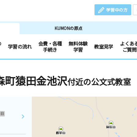
学習中の方
KUMONの原点
の
会費・各種
無料体験
よくあ
学習の流れ
教室見学
手続き
学習
ご質問
森町猿田金池沢
付近の公文式教室
日