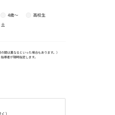
4歳〜
高校生
土
月の間は異なるといった場合もあります。）
、指導者が随時指定します。
日除く）