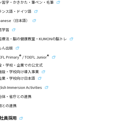
ン習字・かきかた・筆ペン・毛筆
ランス語・ドイツ語
panese（日本語）
信学習
習療法・脳の健康教室・KUMONの脳トレ
もん出版
®
®
EFL Primary
/
TOEFL Junior
設・学校・企業での公文式
施設・学校向け導入事業
企業・学校向け日本語
lish Immersion Activities
治体・省庁との連携
団との連携
社員採用