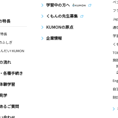
ペ
学習中の方へ
フ
くもんの先生募集
Ja
の特長
KUMONの原点
通
の特長
学
企業情報
Nのふしぎ
く
んだい! KUMON
TO
施
の流れ
・各種手続き
Eng
体験学習
自
見学
財
あるご質問
い合わせ