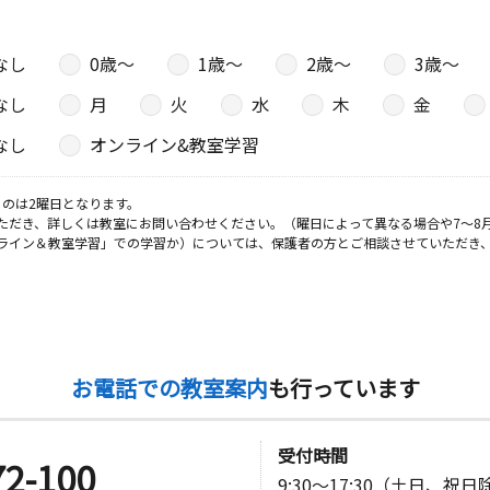
なし
0歳〜
1歳〜
2歳〜
3歳〜
なし
月
火
水
木
金
なし
オンライン&教室学習
のは2曜日となります。
ただき、詳しくは教室にお問い合わせください。（曜日によって異なる場合や7～8
ライン＆教室学習」での学習か）については、保護者の方とご相談させていただき
お電話での教室案内
も行っています
受付時間
72-100
9:30～17:30（土日、祝