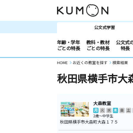
公文式学習
年齢・学年
教科・教材
公文式
ごとの特長
ごとの特長
特長
HOME
お近くの教室を探す
検索結果
秋田県横手市大
大森教室
月
火
水
木
金
土
2歳～中学生
秋田県横手市大森町大森１７５