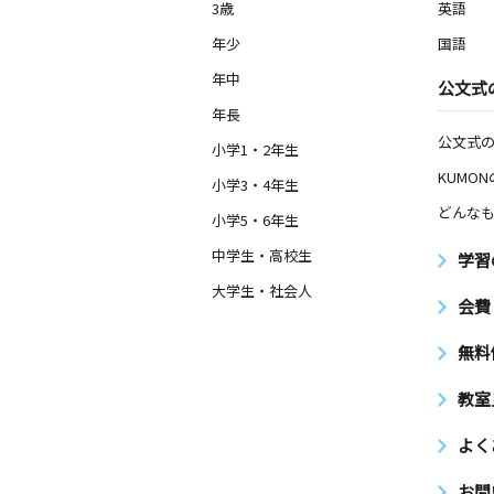
3歳
英語
年少
国語
年中
公文式
年長
公文式
小学1・2年生
KUMO
小学3・4年生
どんなも
小学5・6年生
中学生・高校生
学習
大学生・社会人
会費
無料
教室
よく
お問