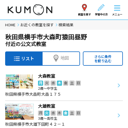
教室を探す
学習中の方
メニュー
HOME
お近くの教室を探す
検索結果
秋田県横手市大森町猿田昼野
付近の公文式教室
さらに条件
地図
リスト
を絞り込む
大森教室
月
火
水
木
金
土
日
2歳～中学生
秋田県横手市大森町大森１７５
大雄教室
月
火
水
木
金
土
日
3歳～高校生
秋田県横手市大雄下田町４２－１