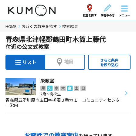
教室を探す
学習中の方
メニュー
HOME
お近くの教室を探す
検索結果
青森県北津軽郡鶴田町木筒上藤代
付近の公文式教室
さらに条件
地図
リスト
を絞り込む
栄教室
月
火
水
木
金
土
日
2歳～高校生
青森県五所川原市広田字柳沼３番地１ コミュニティセンタ
ー栄内
お電話での教室案内
も行っています