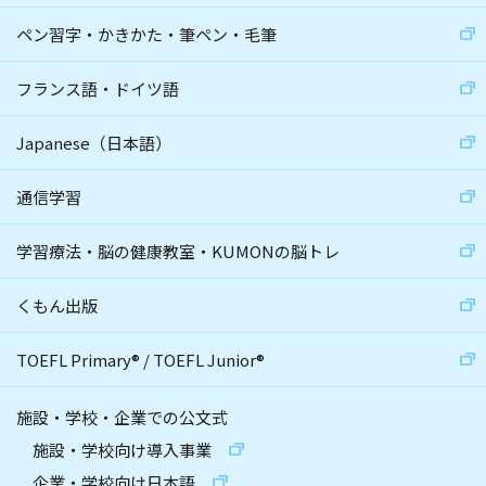
ペン習字・かきかた・筆ペン・毛筆
フランス語・ドイツ語
Japanese（日本語）
通信学習
学習療法・脳の健康教室・KUMONの脳トレ
くもん出版
TOEFL Primary
®
/
TOEFL Junior
®
施設・学校・企業での公文式
施設・学校向け導入事業
企業・学校向け日本語