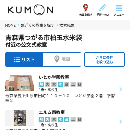
教室を探す
学習中の方
メニュー
HOME
お近くの教室を探す
検索結果
青森県つがる市柏玉水米袋
付近の公文式教室
さらに条件
地図
リスト
を絞り込む
いとか学園教室
月
火
水
木
金
土
日
3歳～高校生
青森県五所川原市田町１１０－１０ いとか学園２階 学習
室２
エルム西教室
月
火
水
木
金
土
日
3歳～高校生