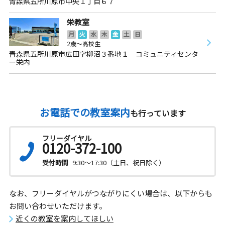
青森県五所川原市中央１丁目６７
栄教室
月
火
水
木
金
土
日
2歳～高校生
青森県五所川原市広田字柳沼３番地１ コミュニティセンタ
ー栄内
お電話での教室案内
も行っています
フリーダイヤル
0120-372-100
受付時間
9:30～17:30（土日、祝日除く）
なお、フリーダイヤルがつながりにくい場合は、以下からも
お問い合わせいただけます。
近くの教室を案内してほしい