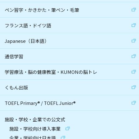
ペン習字・かきかた・筆ペン・毛筆
フランス語・ドイツ語
Japanese（日本語）
通信学習
学習療法・脳の健康教室・KUMONの脳トレ
くもん出版
TOEFL Primary
®
/
TOEFL Junior
®
施設・学校・企業での公文式
施設・学校向け導入事業
企業・学校向け日本語