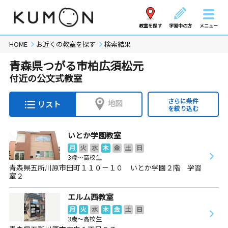
教室を探す
学習中の方
メニュー
HOME
お近くの教室を探す
検索結果
青森県つがる市柏広須松元
付近の公文式教室
さらに条件
地図
リスト
を絞り込む
いとか学園教室
月
火
水
木
金
土
日
3歳～高校生
青森県五所川原市田町１１０－１０ いとか学園２階 学習
室２
エルム西教室
月
火
水
木
金
土
日
3歳～高校生