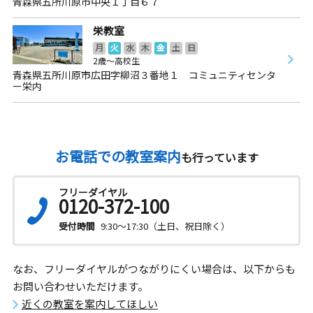
青森県五所川原市中央１丁目６７
栄教室
月
火
水
木
金
土
日
2歳～高校生
青森県五所川原市広田字柳沼３番地１ コミュニティセンタ
ー栄内
お電話での教室案内
も行っています
フリーダイヤル
0120-372-100
受付時間
9:30～17:30（土日、祝日除く）
なお、フリーダイヤルがつながりにくい場合は、以下からも
お問い合わせいただけます。
近くの教室を案内してほしい