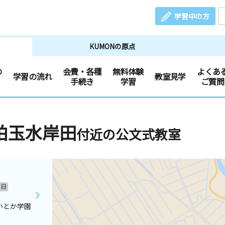
学習中の方
KUMONの原点
の
会費・各種
無料体験
よくあ
学習の流れ
教室見学
手続き
学習
ご質問
柏玉水岸田
付近の公文式教室
日
いとか学園