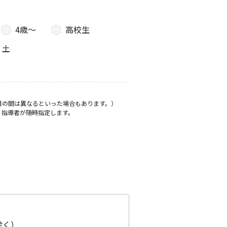
4歳〜
高校生
土
月の間は異なるといった場合もあります。）
、指導者が随時指定します。
日除く）