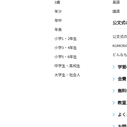
3歳
英語
年少
国語
年中
公文式
年長
公文式
小学1・2年生
KUMO
小学3・4年生
どんなも
小学5・6年生
中学生・高校生
学習
大学生・社会人
会費
無料
教室
よく
お問