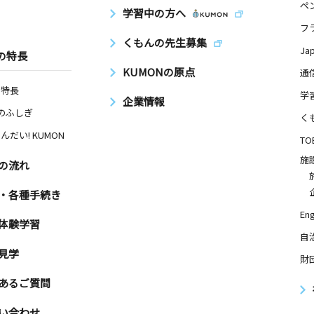
ペ
学習中の方へ
フ
くもんの先生募集
Ja
の特長
KUMONの原点
通
の特長
学
企業情報
Nのふしぎ
く
んだい! KUMON
TO
施
の流れ
・各種手続き
Eng
体験学習
自
見学
財
あるご質問
い合わせ