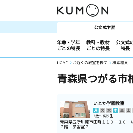
公文式学習
年齢・学年
教科・教材
公文式
ごとの特長
ごとの特長
特長
HOME
お近くの教室を探す
検索結果
青森県つがる市
いとか学園教室
月
火
水
木
金
土
3歳～高校生
青森県五所川原市田町１１０－１０ 
２階 学習室２