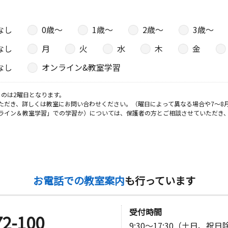
なし
0歳〜
1歳〜
2歳〜
3歳〜
なし
月
火
水
木
金
なし
オンライン&教室学習
のは2曜日となります。
ただき、詳しくは教室にお問い合わせください。（曜日によって異なる場合や7～8
ライン＆教室学習」での学習か）については、保護者の方とご相談させていただき
お電話での教室案内
も行っています
受付時間
72-100
9:30～17:30（土日、祝