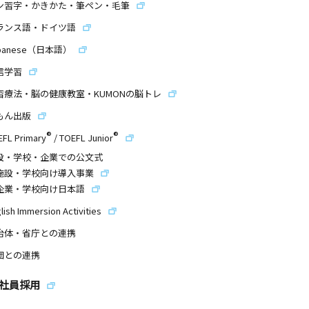
ン習字・かきかた・筆ペン・毛筆
ランス語・ドイツ語
panese（日本語）
信学習
習療法・脳の健康教室・KUMONの脳トレ
もん出版
®
®
EFL Primary
/
TOEFL Junior
設・学校・企業での公文式
施設・学校向け導入事業
企業・学校向け日本語
lish Immersion Activities
治体・省庁との連携
団との連携
社員採用