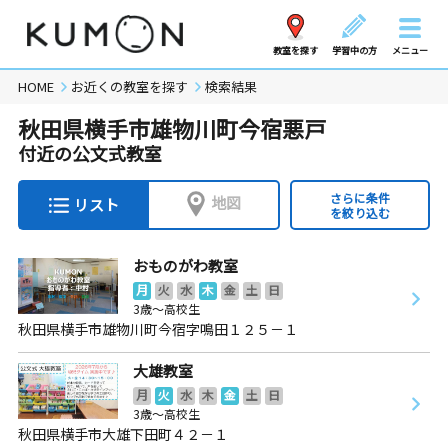
教室を探す
学習中の方
メニュー
HOME
お近くの教室を探す
検索結果
秋田県横手市雄物川町今宿悪戸
付近の公文式教室
さらに条件
地図
リスト
を絞り込む
おものがわ教室
月
火
水
木
金
土
日
3歳～高校生
秋田県横手市雄物川町今宿字鳴田１２５－１
大雄教室
月
火
水
木
金
土
日
3歳～高校生
秋田県横手市大雄下田町４２－１