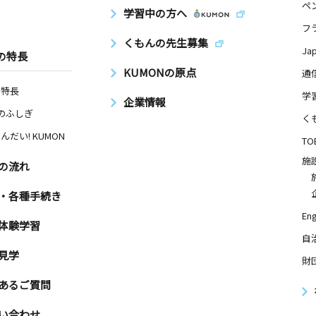
ペ
学習中の方へ
フ
くもんの先生募集
Ja
の特長
KUMONの原点
通
の特長
学
企業情報
Nのふしぎ
く
んだい! KUMON
TO
施
の流れ
・各種手続き
Eng
体験学習
自
見学
財
あるご質問
い合わせ