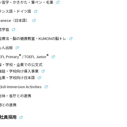
ン習字・かきかた・筆ペン・毛筆
ランス語・ドイツ語
panese（日本語）
信学習
習療法・脳の健康教室・KUMONの脳トレ
もん出版
®
®
EFL Primary
/
TOEFL Junior
設・学校・企業での公文式
施設・学校向け導入事業
企業・学校向け日本語
lish Immersion Activities
治体・省庁との連携
団との連携
社員採用