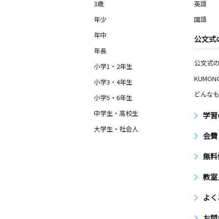
3歳
英語
年少
国語
年中
公文式
年長
公文式
小学1・2年生
KUMO
小学3・4年生
どんなも
小学5・6年生
中学生・高校生
学習
大学生・社会人
会費
無料
教室
よく
お問