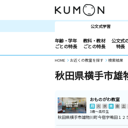
公文式学習
年齢・学年
教科・教材
公文式
ごとの特長
ごとの特長
特長
HOME
お近くの教室を探す
検索結果
秋田県横手市雄
おものがわ教室
月
火
水
木
金
土
3歳～高校生
秋田県横手市雄物川町今宿字鳴田１２