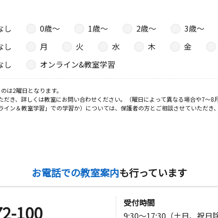
なし
0歳〜
1歳〜
2歳〜
3歳〜
なし
月
火
水
木
金
なし
オンライン&教室学習
のは2曜日となります。
ただき、詳しくは教室にお問い合わせください。（曜日によって異なる場合や7～8
ライン＆教室学習」での学習か）については、保護者の方とご相談させていただき
お電話での教室案内
も行っています
受付時間
72-100
9:30～17:30（土日、祝