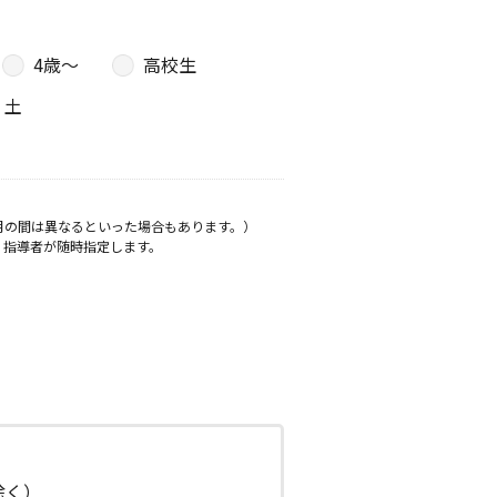
4歳〜
高校生
土
月の間は異なるといった場合もあります。）
、指導者が随時指定します。
日除く）