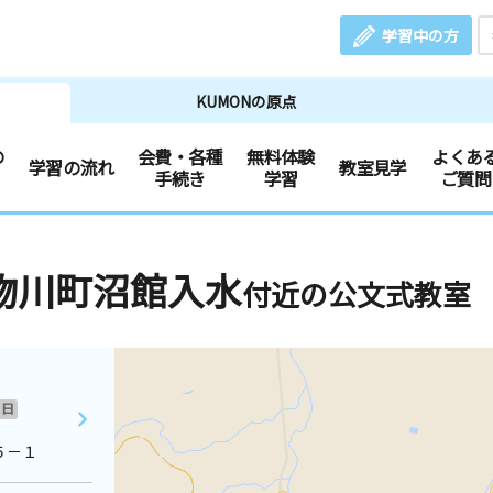
学習中の方
KUMONの原点
の
会費・各種
無料体験
よくあ
学習の流れ
教室見学
手続き
学習
ご質問
物川町沼館入水
付近の公文式教室
日
５－１