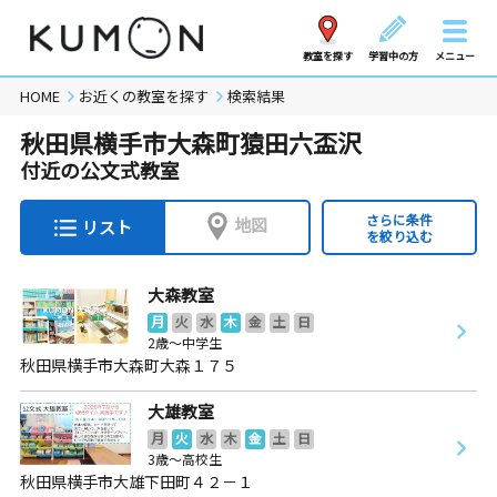
教室を探す
学習中の方
メニュー
HOME
お近くの教室を探す
検索結果
秋田県横手市大森町猿田六盃沢
付近の公文式教室
さらに条件
地図
リスト
を絞り込む
大森教室
月
火
水
木
金
土
日
2歳～中学生
秋田県横手市大森町大森１７５
大雄教室
月
火
水
木
金
土
日
3歳～高校生
秋田県横手市大雄下田町４２－１