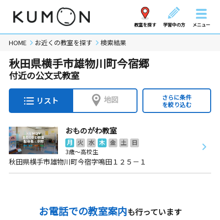
教室を探す
学習中の方
メニュー
HOME
お近くの教室を探す
検索結果
秋田県横手市雄物川町今宿郷
付近の公文式教室
さらに条件
地図
リスト
を絞り込む
おものがわ教室
月
火
水
木
金
土
日
3歳～高校生
秋田県横手市雄物川町今宿字鳴田１２５－１
お電話での教室案内
も行っています