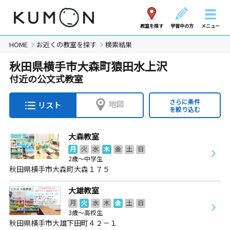
教室を探す
学習中の方
メニュー
HOME
お近くの教室を探す
検索結果
秋田県横手市大森町猿田水上沢
付近の公文式教室
さらに条件
地図
リスト
を絞り込む
大森教室
月
火
水
木
金
土
日
2歳～中学生
秋田県横手市大森町大森１７５
大雄教室
月
火
水
木
金
土
日
3歳～高校生
秋田県横手市大雄下田町４２－１