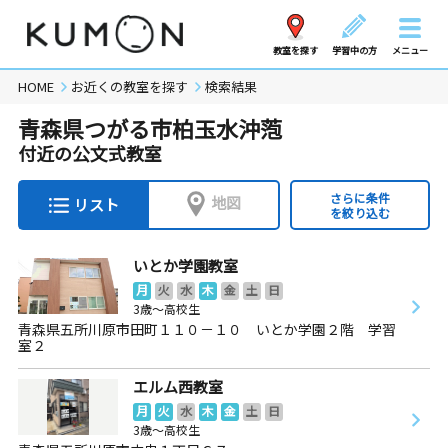
教室を探す
学習中の方
メニュー
HOME
お近くの教室を探す
検索結果
青森県つがる市柏玉水沖萢
付近の公文式教室
さらに条件
地図
リスト
を絞り込む
いとか学園教室
月
火
水
木
金
土
日
3歳～高校生
青森県五所川原市田町１１０－１０ いとか学園２階 学習
室２
エルム西教室
月
火
水
木
金
土
日
3歳～高校生