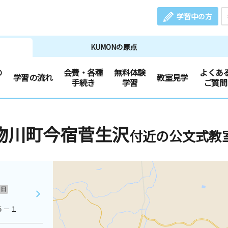
学習中の方
KUMONの原点
の
会費・各種
無料体験
よくあ
学習の流れ
教室見学
手続き
学習
ご質問
物川町今宿菅生沢
付近の公文式教
日
５－１