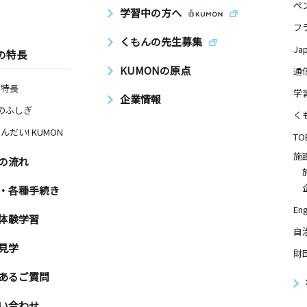
ペ
学習中の方へ
フ
くもんの先生募集
Ja
の特長
KUMONの原点
通
の特長
学
企業情報
Nのふしぎ
く
んだい! KUMON
TO
施
の流れ
・各種手続き
Eng
体験学習
自
見学
財
あるご質問
い合わせ