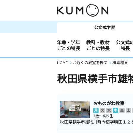
公文式学習
年齢・学年
教科・教材
公文式
ごとの特長
ごとの特長
特長
HOME
お近くの教室を探す
検索結果
秋田県横手市雄
おものがわ教室
月
火
水
木
金
土
3歳～高校生
秋田県横手市雄物川町今宿字鳴田１２