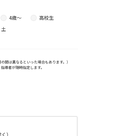
4歳〜
高校生
土
月の間は異なるといった場合もあります。）
、指導者が随時指定します。
日除く）