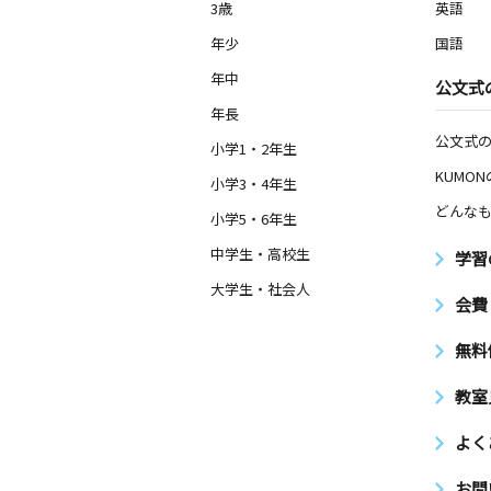
3歳
英語
年少
国語
年中
公文式
年長
公文式
小学1・2年生
KUMO
小学3・4年生
どんなも
小学5・6年生
中学生・高校生
学習
大学生・社会人
会費
無料
教室
よく
お問