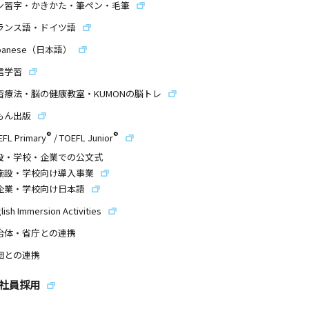
ン習字・かきかた・筆ペン・毛筆
ランス語・ドイツ語
panese（日本語）
信学習
習療法・脳の健康教室・KUMONの脳トレ
もん出版
®
®
EFL Primary
/
TOEFL Junior
設・学校・企業での公文式
施設・学校向け導入事業
企業・学校向け日本語
lish Immersion Activities
治体・省庁との連携
団との連携
社員採用