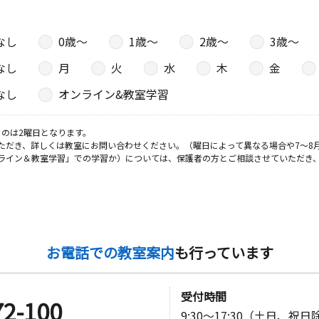
なし
0歳〜
1歳〜
2歳〜
3歳〜
なし
月
火
水
木
金
なし
オンライン&教室学習
のは2曜日となります。
ただき、詳しくは教室にお問い合わせください。（曜日によって異なる場合や7～8
ライン＆教室学習」での学習か）については、保護者の方とご相談させていただき
お電話での教室案内
も行っています
受付時間
72-100
9:30～17:30（土日、祝