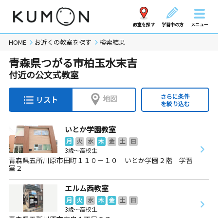
教室を探す
学習中の方
メニュー
HOME
お近くの教室を探す
検索結果
青森県つがる市柏玉水末吉
付近の公文式教室
さらに条件
地図
リスト
を絞り込む
いとか学園教室
月
火
水
木
金
土
日
3歳～高校生
青森県五所川原市田町１１０－１０ いとか学園２階 学習
室２
エルム西教室
月
火
水
木
金
土
日
3歳～高校生