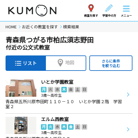
教室を探す
学習中の方
メニュー
HOME
お近くの教室を探す
検索結果
青森県つがる市柏広須志野田
付近の公文式教室
さらに条件
地図
リスト
を絞り込む
いとか学園教室
月
火
水
木
金
土
日
3歳～高校生
青森県五所川原市田町１１０－１０ いとか学園２階 学習
室２
エルム西教室
月
火
水
木
金
土
日
3歳～高校生