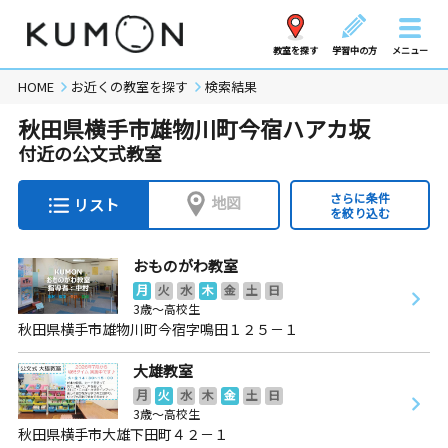
教室を探す
学習中の方
メニュー
HOME
お近くの教室を探す
検索結果
秋田県横手市雄物川町今宿ハアカ坂
付近の公文式教室
さらに条件
地図
リスト
を絞り込む
おものがわ教室
月
火
水
木
金
土
日
3歳～高校生
秋田県横手市雄物川町今宿字鳴田１２５－１
大雄教室
月
火
水
木
金
土
日
3歳～高校生
秋田県横手市大雄下田町４２－１