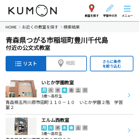
教室を探す
学習中の方
メニュー
HOME
お近くの教室を探す
検索結果
青森県つがる市稲垣町豊川千代島
付近の公文式教室
さらに条件
地図
リスト
を絞り込む
いとか学園教室
月
火
水
木
金
土
日
3歳～高校生
青森県五所川原市田町１１０－１０ いとか学園２階 学習
室２
エルム西教室
月
火
水
木
金
土
日
3歳～高校生