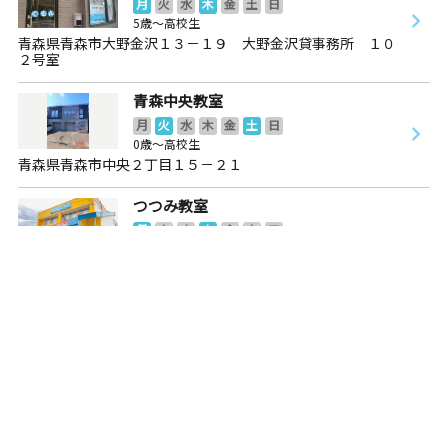
月
火
水
木
金
土
日
5歳～高校生
青森県青森市大野金沢１３－１９ 大野金沢貸事務所 １０
２号室
青森中央教室
月
火
水
木
金
土
日
0歳～高校生
青森県青森市中央２丁目１５－２１
つつみ教室
月
火
水
木
金
土
日
2歳～高校生
青森県青森市堤町１丁目１２‐２
西大野教室
月
火
水
木
金
土
日
2歳～高校生
青森県青森市西大野４丁目１９－１１ 西大野会館１階
浪岡教室
月
火
水
木
金
土
日