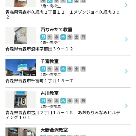
5歳～高校生
青森県青森市久須志２丁目１２－１メゾンジョイ久須志３０
２
西なみだて教室
月
火
水
木
金
土
日
0歳～高校生
青森県青森市浪館字前田３９－１２
千富教室
月
火
水
木
金
土
日
2歳～高校生
青森県青森市千富町１丁目１８－７
古川教室
月
火
水
木
金
土
日
2歳～高校生
青森県青森市古川２丁目１５－１８ あおもりみなみビルデ
ィング１０１
大野金沢教室