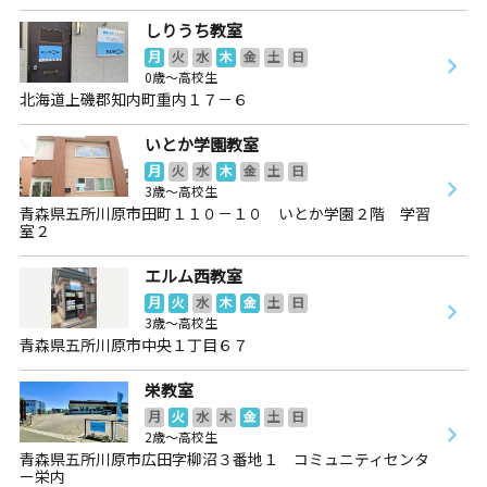
しりうち教室
月
火
水
木
金
土
日
0歳～高校生
北海道上磯郡知内町重内１７－６
いとか学園教室
月
火
水
木
金
土
日
3歳～高校生
青森県五所川原市田町１１０－１０ いとか学園２階 学習
室２
エルム西教室
月
火
水
木
金
土
日
3歳～高校生
青森県五所川原市中央１丁目６７
栄教室
月
火
水
木
金
土
日
2歳～高校生
青森県五所川原市広田字柳沼３番地１ コミュニティセンタ
ー栄内