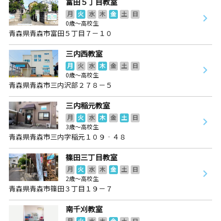
富田５丁目教室
月
火
水
木
金
土
日
0歳～高校生
青森県青森市富田５丁目７－１０
三内西教室
月
火
水
木
金
土
日
0歳～高校生
青森県青森市三内沢部２７８－５
三内稲元教室
月
火
水
木
金
土
日
3歳～高校生
青森県青森市三内字稲元１０９‐４８
篠田三丁目教室
月
火
水
木
金
土
日
2歳～高校生
青森県青森市篠田３丁目１９－７
南千刈教室
月
火
水
木
金
土
日