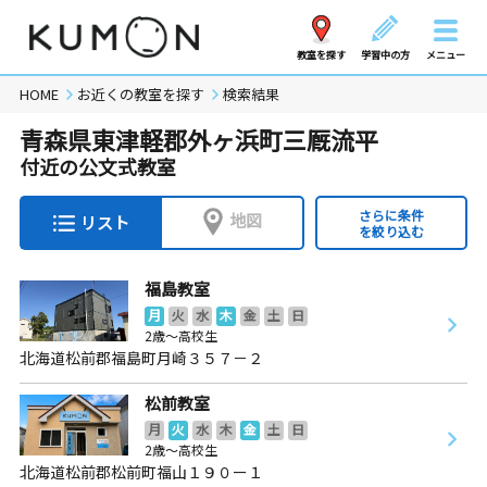
教室を探す
学習中の方
メニュー
HOME
お近くの教室を探す
検索結果
青森県東津軽郡外ヶ浜町三厩流平
付近の公文式教室
さらに条件
地図
リスト
を絞り込む
福島教室
月
火
水
木
金
土
日
2歳～高校生
北海道松前郡福島町月崎３５７－２
松前教室
月
火
水
木
金
土
日
2歳～高校生
北海道松前郡松前町福山１９０ー１