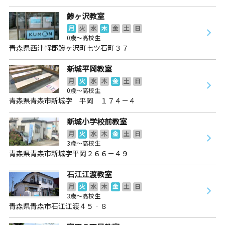
鯵ヶ沢教室
月
火
水
木
金
土
日
0歳～高校生
青森県西津軽郡鰺ヶ沢町七ツ石町３７
新城平岡教室
月
火
水
木
金
土
日
0歳～高校生
青森県青森市新城字 平岡 １７４－４
新城小学校前教室
月
火
水
木
金
土
日
3歳～高校生
青森県青森市新城字平岡２６６－４９
石江江渡教室
月
火
水
木
金
土
日
3歳～高校生
青森県青森市石江江渡４５‐８