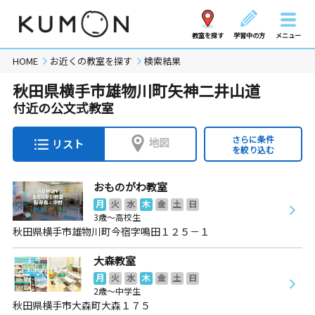
教室を探す
学習中の方
メニュー
HOME
お近くの教室を探す
検索結果
秋田県横手市雄物川町矢神二井山道
付近の公文式教室
さらに条件
地図
リスト
を絞り込む
おものがわ教室
月
火
水
木
金
土
日
3歳～高校生
秋田県横手市雄物川町今宿字鳴田１２５－１
大森教室
月
火
水
木
金
土
日
2歳～中学生
秋田県横手市大森町大森１７５