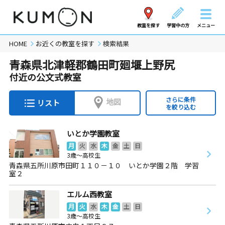
教室を探す
学習中の方
メニュー
HOME
お近くの教室を探す
検索結果
青森県北津軽郡鶴田町廻堰上野尻
付近の公文式教室
さらに条件
地図
リスト
を絞り込む
いとか学園教室
月
火
水
木
金
土
日
3歳～高校生
青森県五所川原市田町１１０－１０ いとか学園２階 学習
室２
エルム西教室
月
火
水
木
金
土
日
3歳～高校生