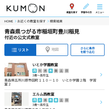
教室を探す
学習中の方
メニュー
HOME
お近くの教室を探す
検索結果
青森県つがる市稲垣町豊川稲見
付近の公文式教室
さらに条件
地図
リスト
を絞り込む
いとか学園教室
月
火
水
木
金
土
日
3歳～高校生
青森県五所川原市田町１１０－１０ いとか学園２階 学習
室２
エルム西教室
月
火
水
木
金
土
日
3歳～高校生