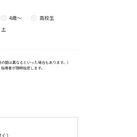
4歳〜
高校生
土
月の間は異なるといった場合もあります。）
、指導者が随時指定します。
日除く）