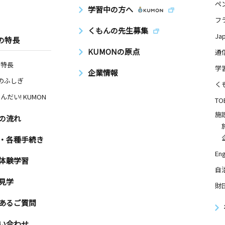
ペ
学習中の方へ
フ
くもんの先生募集
Ja
の特長
KUMONの原点
通
の特長
学
企業情報
Nのふしぎ
く
んだい! KUMON
TO
施
の流れ
・各種手続き
Eng
体験学習
自
見学
財
あるご質問
い合わせ