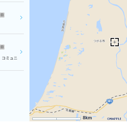
日
日
 コミュニ
8km