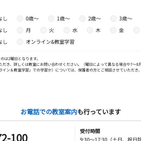
なし
0歳〜
1歳〜
2歳〜
3歳〜
なし
月
火
水
木
金
なし
オンライン&教室学習
のは2曜日となります。
ただき、詳しくは教室にお問い合わせください。（曜日によって異なる場合や7～8
ライン＆教室学習」での学習か）については、保護者の方とご相談させていただき
お電話での教室案内
も行っています
受付時間
72-100
9:30～17:30（土日、祝