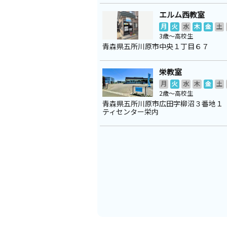
エルム西教室
月
火
水
木
金
土
3歳～高校生
青森県五所川原市中央１丁目６７
栄教室
月
火
水
木
金
土
2歳～高校生
青森県五所川原市広田字柳沼３番地１
ティセンター栄内