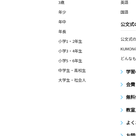
3歳
英語
年少
国語
年中
公文式
年長
公文式
小学1・2年生
KUMO
小学3・4年生
どんなも
小学5・6年生
中学生・高校生
学習
大学生・社会人
会費
無料
教室
よく
お問