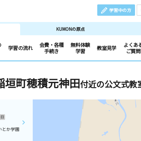
学習中の方
KUMONの原点
の
会費・各種
無料体験
よくあ
学習の流れ
教室見学
手続き
学習
ご質問
稲垣町穂積元神田
付近の公文式教
日
いとか学園