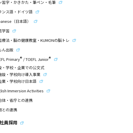
ン習字・かきかた・筆ペン・毛筆
ランス語・ドイツ語
panese（日本語）
信学習
習療法・脳の健康教室・KUMONの脳トレ
もん出版
®
®
EFL Primary
/
TOEFL Junior
設・学校・企業での公文式
施設・学校向け導入事業
企業・学校向け日本語
lish Immersion Activities
治体・省庁との連携
団との連携
社員採用