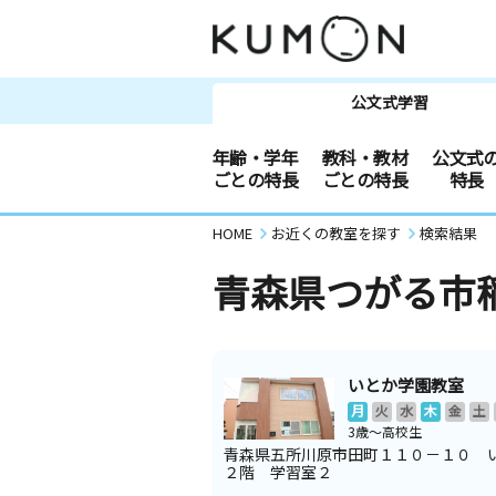
公文式学習
年齢・学年
教科・教材
公文式
ごとの特長
ごとの特長
特長
HOME
お近くの教室を探す
検索結果
青森県つがる市
いとか学園教室
月
火
水
木
金
土
3歳～高校生
青森県五所川原市田町１１０－１０ 
２階 学習室２