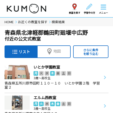
教室を探す
学習中の方
メニュー
HOME
お近くの教室を探す
検索結果
青森県北津軽郡鶴田町廻堰中広野
付近の公文式教室
さらに条件
地図
リスト
を絞り込む
いとか学園教室
月
火
水
木
金
土
日
3歳～高校生
青森県五所川原市田町１１０－１０ いとか学園２階 学習
室２
エルム西教室
月
火
水
木
金
土
日
3歳～高校生