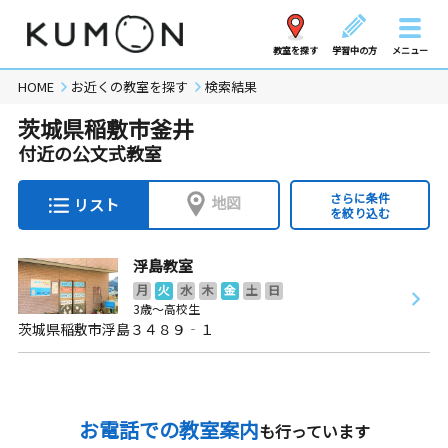
教室を探す
学習中の方
メニュー
HOME
お近くの教室を探す
検索結果
茨城県稲敷市釜井
付近の公文式教室
さらに条件
地図
リスト
を絞り込む
浮島教室
月
火
水
木
金
土
日
3歳～高校生
茨城県稲敷市浮島３４８９‐１
お電話での教室案内
も行っています