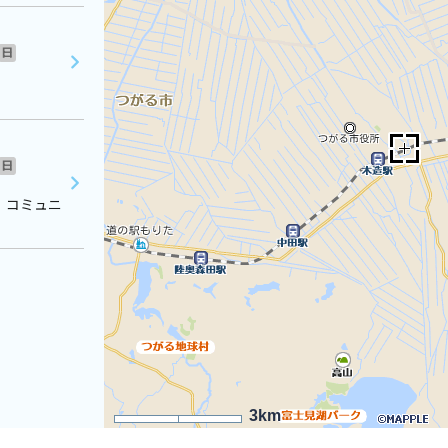
日
日
 コミュニ
3km