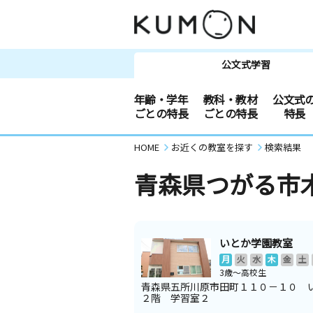
公文式学習
年齢・学年
教科・教材
公文式
ごとの特長
ごとの特長
特長
HOME
お近くの教室を探す
検索結果
青森県つがる市
いとか学園教室
月
火
水
木
金
土
3歳～高校生
青森県五所川原市田町１１０－１０ 
２階 学習室２