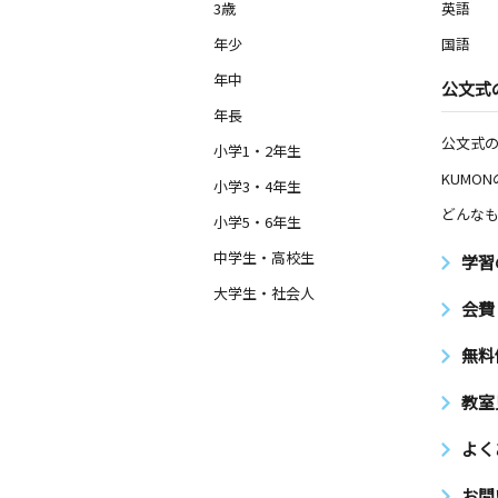
3歳
英語
年少
国語
年中
公文式
年長
公文式
小学1・2年生
KUMO
小学3・4年生
どんなも
小学5・6年生
中学生・高校生
学習
大学生・社会人
会費
無料
教室
よく
お問