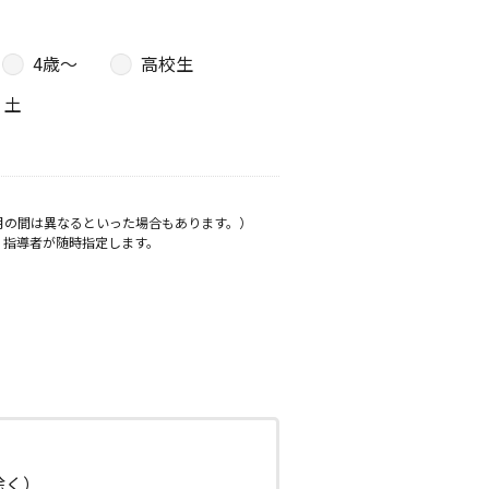
4歳〜
高校生
土
月の間は異なるといった場合もあります。）
、指導者が随時指定します。
日除く）