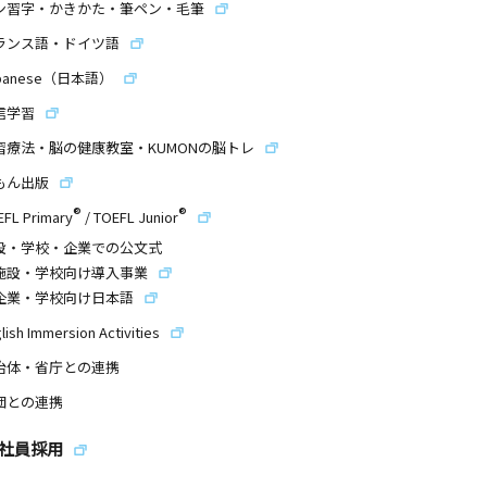
ン習字・かきかた・筆ペン・毛筆
ランス語・ドイツ語
panese（日本語）
信学習
習療法・脳の健康教室・KUMONの脳トレ
もん出版
®
®
EFL Primary
/
TOEFL Junior
設・学校・企業での公文式
施設・学校向け導入事業
企業・学校向け日本語
lish Immersion Activities
治体・省庁との連携
団との連携
社員採用