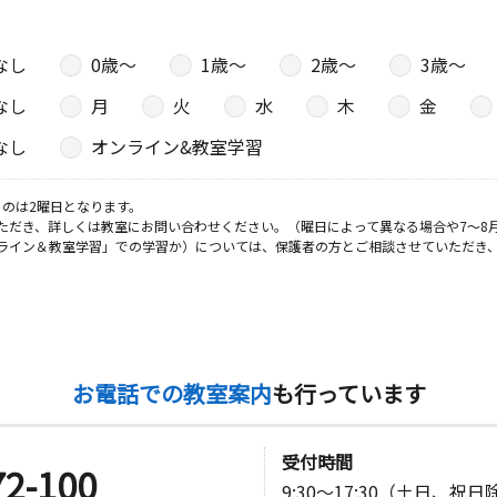
なし
0歳〜
1歳〜
2歳〜
3歳〜
なし
月
火
水
木
金
なし
オンライン&教室学習
のは2曜日となります。
ただき、詳しくは教室にお問い合わせください。（曜日によって異なる場合や7～8
ライン＆教室学習」での学習か）については、保護者の方とご相談させていただき
お電話での教室案内
も行っています
受付時間
72-100
9:30～17:30（土日、祝