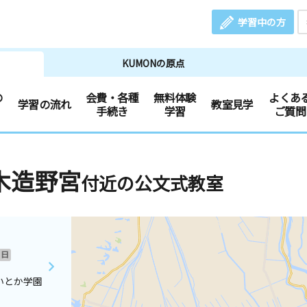
学習中の方
KUMONの原点
の
会費・各種
無料体験
よくあ
学習の流れ
教室見学
手続き
学習
ご質問
木造野宮
付近の公文式教室
日
いとか学園