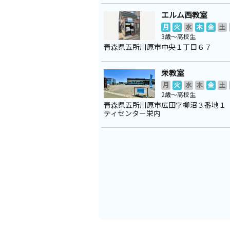
エルム西教室
月
火
水
木
金
土
3歳～高校生
青森県五所川原市中央１丁目６７
栄教室
月
火
水
木
金
土
2歳～高校生
青森県五所川原市広田字柳沼３番地１
ティセンター栄内