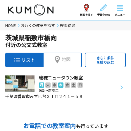
教室を探す
学習中の方
メニュー
HOME
お近くの教室を探す
検索結果
茨城県稲敷市橋向
付近の公文式教室
さらに条件
地図
リスト
を絞り込む
瑞穂ニュータウン教室
月
火
水
木
金
土
日
0歳～高校生
千葉県香取市みずほ台３丁目２４１－５８
お電話での教室案内
も行っています