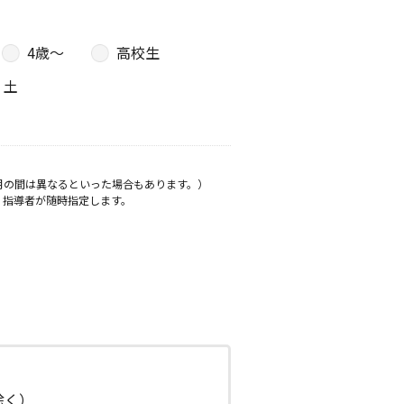
4歳〜
高校生
土
月の間は異なるといった場合もあります。）
、指導者が随時指定します。
日除く）