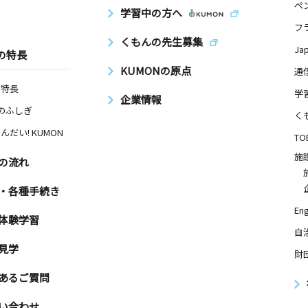
ペ
学習中の方へ
フ
くもんの先生募集
Ja
の特長
KUMONの原点
通
の特長
学
企業情報
Nのふしぎ
く
んだい! KUMON
TO
施
の流れ
・各種手続き
Eng
体験学習
自
見学
財
あるご質問
い合わせ