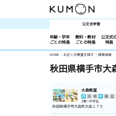
公文式学習
年齢・学年
教科・教材
公文式
ごとの特長
ごとの特長
特長
HOME
お近くの教室を探す
検索結果
秋田県横手市大
大森教室
月
火
水
木
金
土
2歳～中学生
秋田県横手市大森町大森１７５