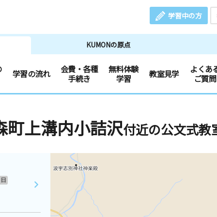
学習中の方
KUMONの原点
の
会費・各種
無料体験
よくあ
学習の流れ
教室見学
手続き
学習
ご質問
森町上溝内小詰沢
付近の公文式教
日