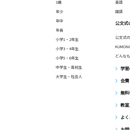
3歳
英語
年少
国語
年中
公文式
年長
公文式
小学1・2年生
KUMO
小学3・4年生
どんなも
小学5・6年生
中学生・高校生
学習
大学生・社会人
会費
無料
教室
よく
お問