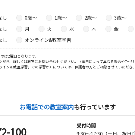
なし
0歳〜
1歳〜
2歳〜
3歳〜
なし
月
火
水
木
金
なし
オンライン&教室学習
のは2曜日となります。
ただき、詳しくは教室にお問い合わせください。（曜日によって異なる場合や7～8
ライン＆教室学習」での学習か）については、保護者の方とご相談させていただき
お電話での教室案内
も行っています
受付時間
72-100
9:30～17:30（土日、祝