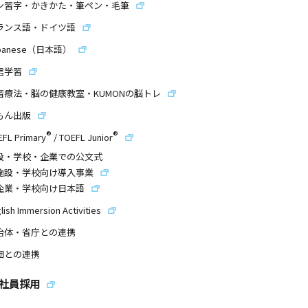
ン習字・かきかた・筆ペン・毛筆
ランス語・ドイツ語
panese（日本語）
信学習
習療法・脳の健康教室・KUMONの脳トレ
もん出版
®
®
EFL Primary
/
TOEFL Junior
設・学校・企業での公文式
施設・学校向け導入事業
企業・学校向け日本語
lish Immersion Activities
治体・省庁との連携
団との連携
社員採用