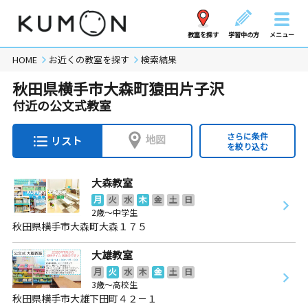
教室を探す
学習中の方
メニュー
HOME
お近くの教室を探す
検索結果
秋田県横手市大森町猿田片子沢
付近の公文式教室
さらに条件
地図
リスト
を絞り込む
大森教室
月
火
水
木
金
土
日
2歳～中学生
秋田県横手市大森町大森１７５
大雄教室
月
火
水
木
金
土
日
3歳～高校生
秋田県横手市大雄下田町４２－１