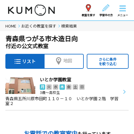
教室を探す
学習中の方
メニュー
HOME
お近くの教室を探す
検索結果
青森県つがる市木造日向
付近の公文式教室
さらに条件
地図
リスト
を絞り込む
いとか学園教室
月
火
水
木
金
土
日
3歳～高校生
青森県五所川原市田町１１０－１０ いとか学園２階 学習
室２
お電話での教室案内
も行っています